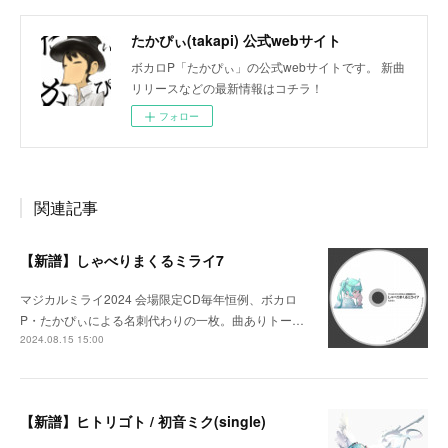
たかぴぃ(takapi) 公式webサイト
ボカロP「たかぴぃ」の公式webサイトです。 新曲
リリースなどの最新情報はコチラ！
フォロー
関連記事
【新譜】しゃべりまくるミライ7
マジカルミライ2024 会場限定CD毎年恒例、ボカロ
P・たかぴぃによる名刺代わりの一枚。曲ありトー…
2024.08.15 15:00
【新譜】ヒトリゴト / 初音ミク(single)