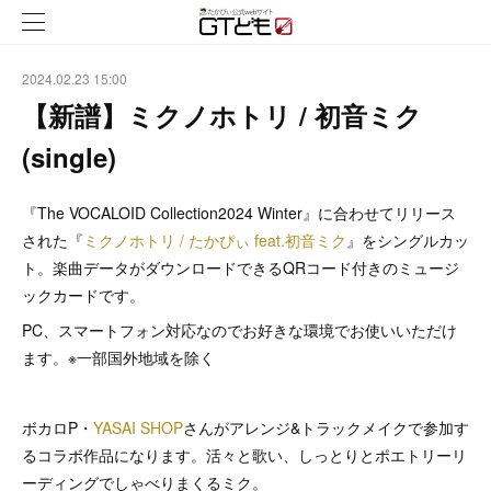
2024.02.23 15:00
【新譜】ミクノホトリ / 初音ミク
(single)
『The VOCALOID Collection2024 Winter』に合わせてリリース
された『
ミクノホトリ / たかぴぃ feat.初音ミク
』をシングルカッ
ト。楽曲データがダウンロードできるQRコード付きのミュージ
ックカードです。
PC、スマートフォン対応なのでお好きな環境でお使いいただけ
ます。※一部国外地域を除く
ボカロP・
YASAI SHOP
さんがアレンジ&トラックメイクで参加す
るコラボ作品になります。活々と歌い、しっとりとポエトリーリ
ーディングでしゃべりまくるミク。