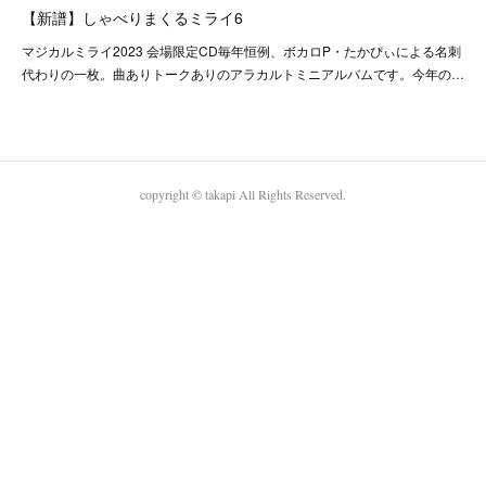
【新譜】しゃべりまくるミライ6
マジカルミライ2023 会場限定CD毎年恒例、ボカロP・たかぴぃによる名刺
代わりの一枚。曲ありトークありのアラカルトミニアルバムです。今年の…
copyright © takapi All Rights Reserved.